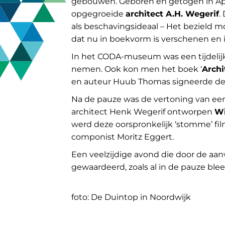
gebouwen. Geboren en getogen in Apel
opgegroeide
architect A.H. Wegerif
.
als beschavingsideaal – Het bezield m
dat nu in boekvorm is verschenen en i
In het CODA-museum was een tijdelijk
nemen. Ook kon men het boek ‘
Archi
en auteur Huub Thomas signeerde de
Na de pauze was de vertoning van een
architect Henk Wegerif ontworpen
Wi
werd deze oorspronkelijk ‘stomme’ fi
componist Moritz Eggert.
Een veelzijdige avond die door de aa
gewaardeerd, zoals al in de pauze ble
foto: De Duintop in Noordwijk