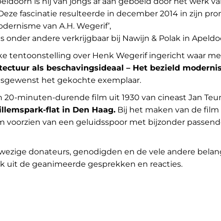
doorn is hij van jongs af aan geboeid door het werk v
 Deze fascinatie resulteerde in december 2014 in zijn pro
odernisme van A.H. Wegerif’,
s onder andere verkrijgbaar bij Nawijn & Polak in Apeldo
e tentoonstelling over Henk Wegerif ingericht waar men
tectuur als beschavingsideaal – Het bezield moderni
sgewenst het gekochte exemplaar.
 20-minuten-durende film uit 1930 van cineast Jan Teu
llemspark-flat in Den Haag.
B
ij het maken van de film
lm voorzien van een geluidsspoor met bijzonder passend
nwezige donateurs, genodigden en de vele andere belan
ek uit de geanimeerde gesprekken en reacties.