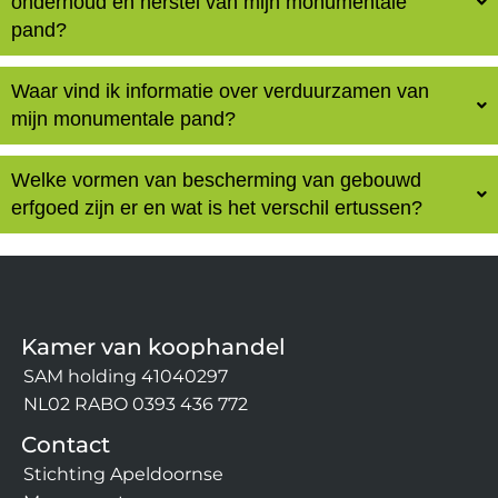
onderhoud en herstel van mijn monumentale
pand?
Waar vind ik informatie over verduurzamen van
mijn monumentale pand?
Welke vormen van bescherming van gebouwd
erfgoed zijn er en wat is het verschil ertussen?
Kamer van koophandel
SAM holding 41040297
NL02 RABO 0393 436 772
Contact
Stichting Apeldoornse