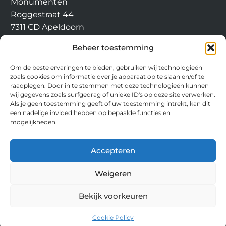
Monumenten
Roggestraat 44
7311 CD Apeldoorn
info@apeldoornsemonumen
Beheer toestemming
ten.nl
Om de beste ervaringen te bieden, gebruiken wij technologieën
zoals cookies om informatie over je apparaat op te slaan en/of te
raadplegen. Door in te stemmen met deze technologieën kunnen
wij gegevens zoals surfgedrag of unieke ID's op deze site verwerken.
Als je geen toestemming geeft of uw toestemming intrekt, kan dit
een nadelige invloed hebben op bepaalde functies en
mogelijkheden.
Accepteren
Weigeren
Bekijk voorkeuren
© 2026 Stichting Apeldoornse Monumenten |
Cookie Policy
Gebouwd met
WP All-In
van
Spin in het Web