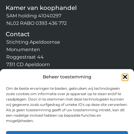
Kamer van koophandel
SAM holding 41040297
NL02 RABO 0393 436 772
Contact
Stichting Apeldoornse
Monumenten
Roggestraat 44
7311 CD Apeldoorn
info@apeldoornsemonumen
Beheer toestemming
ten.nl
Om de beste ervaringen te bieden, gebruiken wij technologieën
zoals cookies om informatie over je apparaat op te slaan en/of te
raadplegen. Door in te stemmen met deze technologieën kunnen
wij gegevens zoals surfgedrag of unieke ID's op deze site verwerken.
Als je geen toestemming geeft of uw toestemming intrekt, kan dit
een nadelige invloed hebben op bepaalde functies en
mogelijkheden.