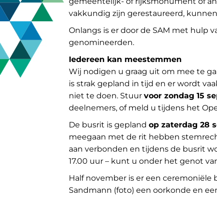
gemeentelijk- of rijksmonument of an
vakkundig zijn gerestaureerd, kunnen
Onlangs is er door de SAM met hulp va
genomineerden.
Iedereen kan meestemmen
Wij nodigen u graag uit om mee te ga
is strak gepland in tijd en er wordt va
niet te doen. Stuur
voor zondag
1
5 s
deelnemers, of meld u tijdens het O
De busrit is gepland
op zaterdag 28 
meegaan met de rit hebben stemrecht. 
aan verbonden en tijdens de busrit w
17.00 uur – kunt u onder het genot v
Half november is er een ceremoniële
Sandmann
(foto)
een oorkonde en een