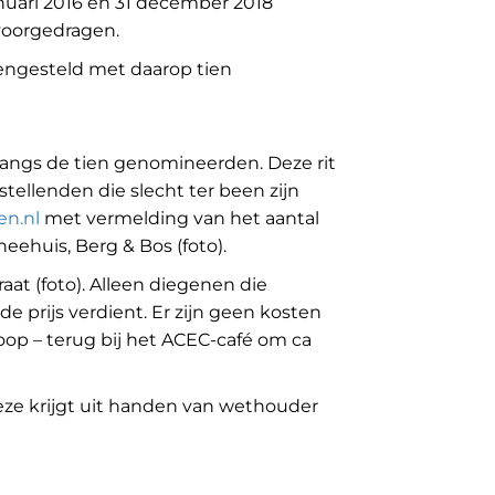
nuari 2016 en 31 december 2018
 voorgedragen.
mengesteld met daarop tien
angs de tien genomineerden. Deze rit
gstellenden die slecht ter been zijn
n.nl
met vermelding van het aantal
heehuis, Berg & Bos
(foto).
traat
(foto)
. Alleen diegenen die
 prijs verdient. Er zijn geen kosten
oop – terug bij het ACEC-café om ca
ze krijgt uit handen van wethouder