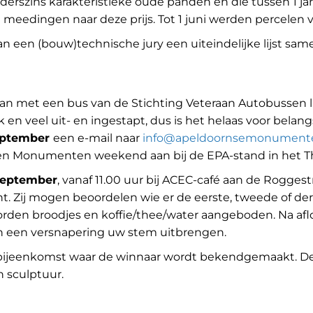
derszins karakteristieke oude panden en die tussen 1 ja
 meedingen naar deze prijs. Tot 1 juni werden percelen
n een (bouw)technische jury een uiteindelijke lijst sa
an met een bus van de Stichting Veteraan Autobussen l
ak en veel uit- en ingestapt, dus is het helaas voor belan
eptember
een e-mail naar
info@apeldoornsemonumente
pen Monumenten weekend aan bij de EPA-stand in het T
september
, vanaf 11.00 uur bij ACEC-café aan de Rogges
Zij mogen beoordelen wie er de eerste, tweede of derde
orden broodjes en koffie/thee/water aangeboden. Na afl
an een versnapering uw stem uitbrengen.
 bijeenkomst waar de winnaar wordt bekendgemaakt. De
 sculptuur.