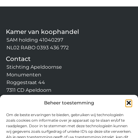
Kamer van koophandel
SAM holding 41040297
NL02 RABO 0393 436 772
Contact
Stichting Apeldoornse
Monumenten
Roggestraat 44
7311 CD Apeldoorn
info@apeldoornsemonumen
Beheer toestemming
ten.nl
Om de beste ervaringen te bieden, gebruiken wij technologieën
zoals cookies om informatie over je apparaat op te slaan en/of te
raadplegen. Door in te stemmen met deze technologieën kunnen
wij gegevens zoals surfgedrag of unieke ID's op deze site verwerken.
Als je geen toestemming geeft of uw toestemming intrekt, kan dit