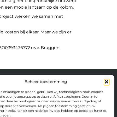
komstig het oorspronkelijke ontwerp
en een mooie lantaarn op de kolom.
e project werken we samen met
kosten bij elkaar. Maar we zijn er
ABO0393436772 o.v.v. Bruggen
Beheer toestemming
ontact
 ervaringen te bieden, gebruiken wij technologieën zoals cookies
ie over je apparaat op te slaan en/of te raadplegen. Door in te
hting Apeldoornse Monumenten
t deze technologieën kunnen wij gegevens zoals surfgedrag of
estraat 44
 op deze site verwerken. Als je geen toestemming geeft of uw
 CD Apeldoorn
 intrekt, kan dit een nadelige invloed hebben op bepaalde functies
kheden.