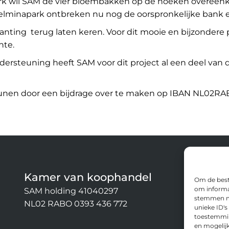
epark wil SAM de vier bloembakken op de hoeken overeen
helminapark ontbreken nu nog de oorspronkelijke bank 
lanting terug laten keren. Voor dit mooie en bijzonder
nte.
rsteuning heeft SAM voor dit project al een deel van de 
steunen door een bijdrage over te maken op IBAN NL02R
Kamer van koophandel
C
Om de beste
om informat
SAM holding 41040297
Stic
stemmen me
NL02 RABO 0393 436 772
Rogg
unieke ID's
7311
toestemming
en mogelij