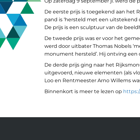
O
p zaterdag 9 september jl. werd de 
De
eerste prijs
is toegekend aan het
pand is ‘hersteld met een uitstekend
De prijs is een sculptuur van de bee
De
tweede prijs
was er voor het gem
werd door uitbater Thomas Nobels ‘me
monument hersteld’. Hij ontving een
De
derde prijs
ging naar het Rijksmo
uitgevoerd, nieuwe elementen (als vl
Loo en Rentmeester Arno Willems was 
Binnenkort is meer te lezen op
https: