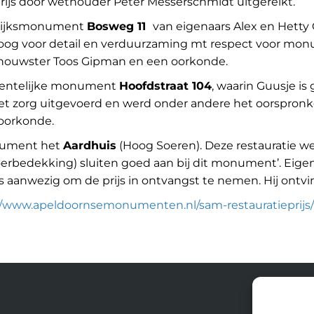
prijs door wethouder Peter Messerschmidt uitgereikt.
 Rijksmonument
Bosweg 11
van eigenaars Alex en Hetty C
 oog voor detail en verduurzaming mt respect voor monu
ldhouwster Toos Gipman en een oorkonde.
eentelijke monument
Hoofdstraat 104
, waarin Guusje is
t zorg uitgevoerd en werd onder andere het oorspronke
 oorkonde.
nument het
Aardhuis
(Hoog Soeren). Deze restauratie we
oerbedekking) sluiten goed aan bij dit monument’. Eig
aanwezig om de prijs in ontvangst te nemen. Hij ontv
//www.apeldoornsemonumenten.nl/sam-restauratieprijs/