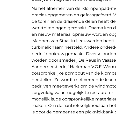
Na het afnemen van de ‘klompenpad-moto
precies opgemeten en gefotografeerd. V
de toren en de draaiende delen heeft de
werktekeningen gemaakt. Daarna kon d
en nieuw materiaal opnieuw worden opg
‘Mannen van Staal’ in Leeuwarden heeft
turbinelichaam hersteld. Andere onderd
bedrijf opnieuw gemaakt. Diverse onderd
worden door smederij De Reus in Vaasse
Aannemersbedrijf Harleman V.O.F. Wenum
oorspronkelijke pompput van de klom
herstellen. Zo wordt met vereende krach
bedrijven meegewerkt om de windmoto
zorgvuldig waar mogelijk te restaureren,
mogelijk is, de oorspronkelijke material
maken. Om de aantrekkelijkheid aan he
is door de gemeente een picknickbank b