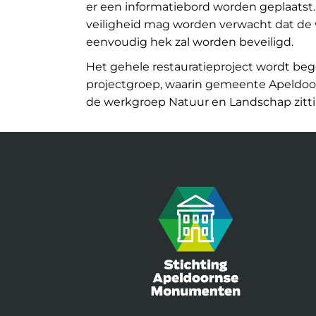
er een informatiebord worden geplaatst.
veiligheid mag worden verwacht dat d
eenvoudig hek zal worden beveiligd.
Het gehele restauratieproject wordt beg
projectgroep, waarin gemeente Apeldoo
de werkgroep Natuur en Landschap zitt