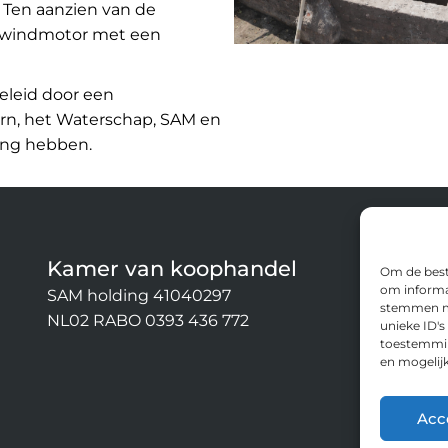
 Ten aanzien van de
e windmotor met een
eleid door een
rn, het Waterschap, SAM en
ing hebben.
Kamer van koophandel
C
Om de beste
om informat
SAM holding 41040297
Stic
stemmen me
NL02 RABO 0393 436 772
Rogg
unieke ID's
toestemming
7311
en mogelij
info
Acc