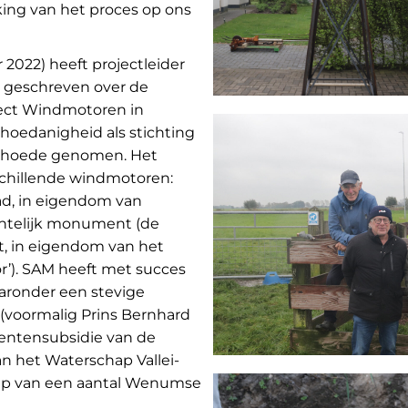
ing van het proces op ons
 2022) heeft projectleider
l geschreven over de
ject Windmotoren in
 hoedanigheid als stichting
ar hoede genomen. Het
rschillende windmotoren:
d, in eigendom van
telijk monument (de
t, in eigendom van het
or’). SAM heeft met succes
aronder een stevige
 (voormalig Prins Bernhard
entensubsidie van de
n het Waterschap Vallei-
ulp van een aantal Wenumse