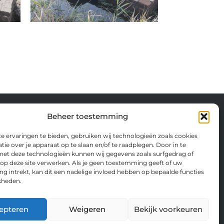
Beheer toestemming
ontact
 ervaringen te bieden, gebruiken wij technologieën zoals cookies
ie over je apparaat op te slaan en/of te raadplegen. Door in te
hting Apeldoornse Monumenten
t deze technologieën kunnen wij gegevens zoals surfgedrag of
estraat 44
 op deze site verwerken. Als je geen toestemming geeft of uw
 intrekt, kan dit een nadelige invloed hebben op bepaalde functies
 CD Apeldoorn
kheden.
@apeldoornsemonumenten.nl
epteren
Weigeren
Bekijk voorkeuren