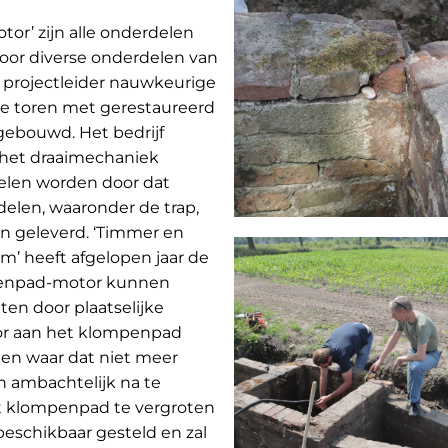
r’ zijn alle onderdelen
oor diverse onderdelen van
 projectleider nauwkeurige
e toren met gerestaureerd
ebouwd. Het bedrijf
 het draaimechaniek
elen worden door dat
elen, waaronder de trap,
n geleverd. ‘Timmer en
’ heeft afgelopen jaar de
penpad-motor kunnen
ten door plaatselijke
r aan het klompenpad
 en waar dat niet meer
en ambachtelijk na te
t klompenpad te vergroten
eschikbaar gesteld en zal