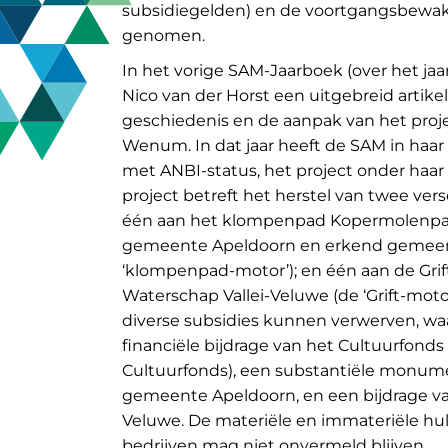
subsidiegelden) en de voortgangsbewak
genomen.
In het vorige SAM-Jaarboek (over het jaar
Nico van der Horst een uitgebreid artike
geschiedenis en de aanpak van het pro
Wenum. In dat jaar heeft de SAM in haar
met ANBI-status, het project onder ha
project betreft het herstel van twee ve
één aan het klompenpad Kopermolenpa
gemeente Apeldoorn en erkend gemeen
‘klompenpad-motor’); en één aan de Grif
Waterschap Vallei-Veluwe (de ‘Grift-mot
diverse subsidies kunnen verwerven, wa
financiële bijdrage van het Cultuurfonds
Cultuurfonds), een substantiële monum
gemeente Apeldoorn, en een bijdrage va
Veluwe. De materiële en immateriële h
bedrijven mag niet onvermeld blijven.